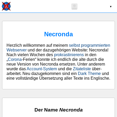
▾
Necronda
Herzlich willkommen auf meinem
selbst program­mierten
Web­server
und der dazu­gehörigen Website: Necronda!
Nach vielen Wochen des
pro­krast­in­ierens
in den
„
Corona
-Ferien“ konnte ich endlich die alte durch die
neue Version von Necronda ersetzen. Unter anderem
wurde das
Account-System
und die
Zitate­liste
über­
arbeitet. Neu dazu­gekom­men sind ein
Dark Theme
und
eine voll­ständige Über­setzung aller Texte ins Englische.
Der Name
Necronda