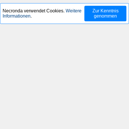
Necronda verwendet Cookies.
Weitere
Zur Kenntnis
Informationen
.
genommen
Impressum
Datenschutzerklärung
Nutzungsbedingungen
Kontakt
Copyright © 2016–2026 Lorenz Stechauner