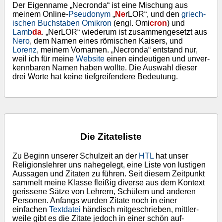
Der Eigen­name „Necronda“ ist eine Mischung aus
meinem Online-
Pseu­do­nym
„
Ne
rLOR“, und den
griech­
ischen Buch­staben
Omikron
(engl. Omi
cron
) und
Lamb
da
. „NerLOR“ wie­de­rum ist zusam­menge­setzt aus
Nero
, dem Namen eines römischen Kaisers, und
Lorenz
, meinem Vor­namen. „Necronda“ entstand nur,
weil ich für meine
Website
einen ein­deu­tigen und un­ver­
kenn­baren Namen haben wollte. Die Auswahl dieser
drei Worte hat keine tief­greif­endere Bedeutung.
Die Zitateliste
Zu Beginn unserer Schul­zeit an der
HTL
hat unser
Religions­lehrer uns nahegelegt, eine Liste von lustigen
Aus­sagen und Zitaten zu führen. Seit diesem Zeit­punkt
sammelt meine Klasse fleißig diverse aus dem Kontext
gerissene Sätze von Lehrern, Schülern und anderen
Personen. Anfangs wurden Zitate noch in einer
einfachen
Textdatei
händisch mit­ge­schrieben, mittler­
weile gibt es die Zitate jedoch in einer schön auf­